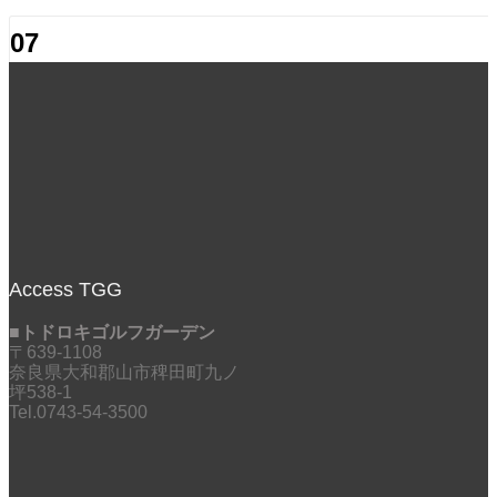
07
11月
2024
新設［早朝］時間と 営業時間変更のお
0
0
2024年11月7日
2024年11月1日（金）～ 早朝営業スタート♪ 6：00～8：58 （
Access TGG
■トドロキゴルフガーデン
Search
〒639-1108
奈良県大和郡山市稗田町九ノ
坪538-1
Calendar
Tel.0743-54-3500
2024年11月
月
火
水
木
金
土
日