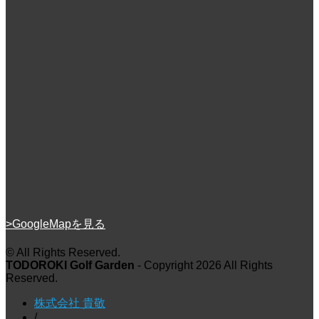
1
2
3
4
5
6
7
8
9
10
11
12
13
14
15
16
17
18
19
20
21
22
23
24
25
26
27
28
29
30
« 10月
12月 »
>GoogleMapを見る
© All Rights Reserved.
TODOROKI Golf Garden
- Copyright 2026 All Rights
Reserved.
株式会社 貴敬
/