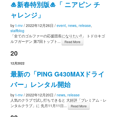
🎍新春特別版🎍「 ニアピン チ
ャレンジ」
by
t-mv
/
2022年12月26日
/
event
,
news
,
release
,
staffblog
「全てのゴルファーの応援団長になりたい!!」 トドロキゴ
ルフガーデン 第7回トップト...
Read More
20
12月
2022
最新の「PING G430MAXドライ
バー」レンタル開始
by
t-mv
/
2022年12月20日
/
news
,
release
人気のクラブで試し打ちできると 大好評「プレミアム・レ
ンタルクラブ」に 先月11月11日...
Read More