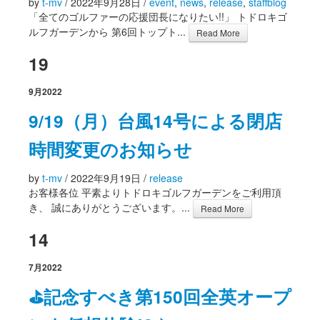
by
t-mv
/
2022年9月28日
/
event
,
news
,
release
,
staffblog
「全てのゴルファーの応援団長になりたい!!」 トドロキゴ
ルフガーデンから 第6回トップト...
Read More
19
9月
2022
9/19（月）台風14号による閉店
時間変更のお知らせ
by
t-mv
/
2022年9月19日
/
release
お客様各位 平素よりトドロキゴルフガーデンをご利用頂
き、 誠にありがとうございます。...
Read More
14
7月
2022
⛳記念すべき第150回全英オープ