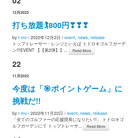
02
12月
2022
打ち放題🏌800円❣❣❣
by
t-mv
/
2022年12月2日
/
event
,
news
,
release
トップトレーサー・レンジといえば トドロキゴルフガーデ
ン!!!EVENT 【【第2弾】】...
Read More
22
11月
2022
今度は「🎯ポイントゲーム」に
挑戦だ!!
by
t-mv
/
2022年11月22日
/
event
,
news
,
release
「全てのゴルファーの応援団長になりたい!!」 トドロキゴ
ルフガーデンにて トップトレーサ...
Read More