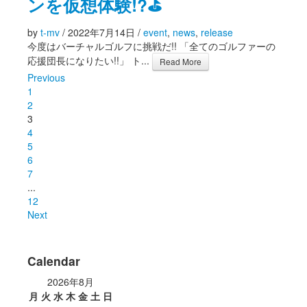
ンを仮想体験!?⛳
by
t-mv
/
2022年7月14日
/
event
,
news
,
release
今度はバーチャルゴルフに挑戦だ!! 「全てのゴルファーの
応援団長になりたい!!」 ト...
Read More
Previous
1
2
3
4
5
6
7
...
12
Next
Calendar
2026年8月
月
火
水
木
金
土
日