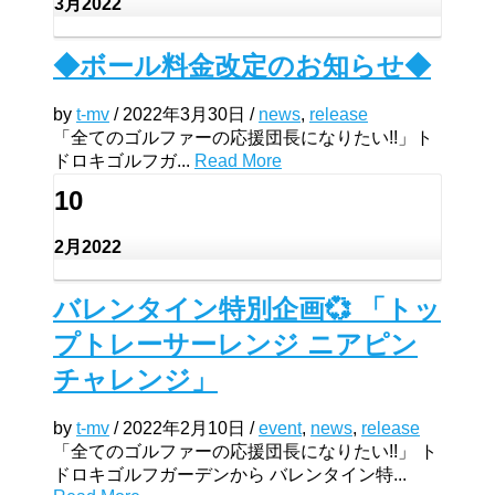
3月
2022
◆ボール料金改定のお知らせ◆
by
t-mv
/
2022年3月30日
/
news
,
release
「全てのゴルファーの応援団長になりたい!!」ト
ドロキゴルフガ...
Read More
10
2月
2022
バレンタイン特別企画💞 「トッ
プトレーサーレンジ ニアピン
チャレンジ」
by
t-mv
/
2022年2月10日
/
event
,
news
,
release
「全てのゴルファーの応援団長になりたい!!」 ト
ドロキゴルフガーデンから バレンタイン特...