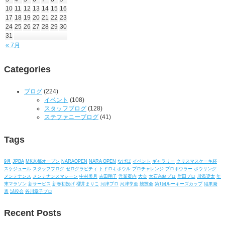
10
11
12
13
14
15
16
17
18
19
20
21
22
23
24
25
26
27
28
29
30
31
« 7月
Categories
ブログ
(224)
イベント
(108)
スタッフブログ
(128)
ステファニーブログ
(41)
Tags
9月
JPBA
MK京都オープン
NARAOPEN
NARA OPEN
なげほ
イベント
ギャラリー
クリスマスケーキ杯
スケジュール
スタッフブログ
ゼログラビティ
トドロキボウル
プロチャレンジ
プロボウラー
ボウリング
メンテナンス
メンテナンスマシーン
中村美月
古田翔子
営業案内
大会
大石奈緒プロ
岸田プロ
川添奨太
年
末マラソン
新サービス
新春初投げ
櫻井まりこ
河津プロ
河津亨至
競技会
第1回ルーキーズカップ
結果発
表
試投会
谷川章子プロ
Recent Posts