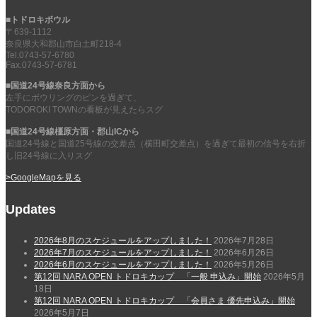
■トドロキボウル
〒639-1112
奈良県大和郡山市白土町218-4
Tel.0743-57-6780
Fax.0743-57-6781
■国道24号線奈良方面から
左手にボウリングのピンを過ぎて、
TODOROKI TOWNの看板が見えたらスグ
■国道24号線橿原方面・郡山ICから
国道24号線と国道25号線の交差点（横田町交差点）を過ぎて最初の信号を右折
し旧24号線に入りスグ
>GoogleMapを見る
Updates
2026年8月のスケジュールをアップしました！
2026年7月28日
2026年7月のスケジュールをアップしました！
2026年6月26日
2026年6月のスケジュールをアップしました！
2026年5月26日
第12回 NARA OPEN トドロキカップ 「一般 申込み」開始
2026年5月
18日
第12回 NARA OPEN トドロキカップ 「会員さま 優先申込み」開始
2026年5月7日