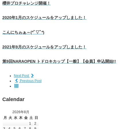
櫻井プロチャレンジ開催！
2020年1月のスケジュールをアップしました！
こんにちゎぁ～(*ﾟ▽ﾟ*)
2021年9月のスケジュールをアップしました！
第9回NARAOPEN トドロキカップ【一般】【会員】申込開始!!
Next Post
Previous Post
Calendar
2026年8月
月
火
水
木
金
土
日
1
2
3
4
5
6
7
8
9