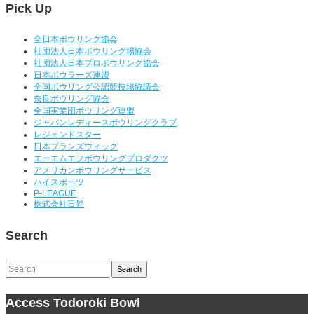
Pick Up
全日本ボウリング協会
社団法人日本ボウリング場協会
社団法人日本プロボウリング協会
日本ボウラーズ連盟
全国ボウリング公認競技場協議会
奈良ボウリング協会
全国実業団ボウリング連盟
ジャパンレディースボウリングクラブ
レジェンドスター
日本ブランズウィック
エーエムエフボウリングプロダクツ
アメリカンボウリングサービス
ハイスポーツ
P-LEAGUE
株式会社日昇
Search
Search
Access Todoroki Bowl