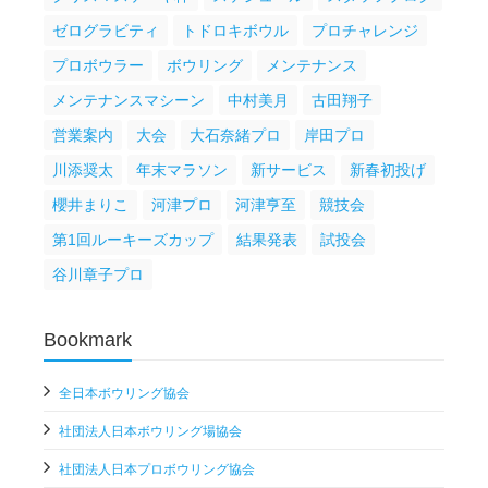
ゼログラビティ
トドロキボウル
プロチャレンジ
プロボウラー
ボウリング
メンテナンス
メンテナンスマシーン
中村美月
古田翔子
営業案内
大会
大石奈緒プロ
岸田プロ
川添奨太
年末マラソン
新サービス
新春初投げ
櫻井まりこ
河津プロ
河津亨至
競技会
第1回ルーキーズカップ
結果発表
試投会
谷川章子プロ
Bookmark
全日本ボウリング協会
社団法人日本ボウリング場協会
社団法人日本プロボウリング協会