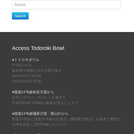
Search
Access Todoroki Bowl
■トドロキボウル
〒639-1112
奈良県大和郡山市白土町218-4
Tel.0743-57-6780
Fax.0743-57-6781
■国道24号線奈良方面から
左手にボウリングのピンを過ぎて、
TODOROKI TOWNの看板が見えたらスグ
■国道24号線橿原方面・郡山ICから
国道24号線と国道25号線の交差点（横田町交差点）を過ぎて最初の
信号を右折し旧24号線に入りスグ