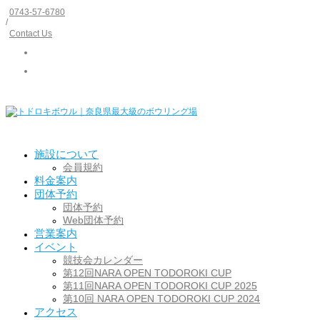
0743-57-6780
/
Contact Us
施設について
会員規約
料金案内
団体予約
団体予約
Web団体予約
営業案内
イベント
競技会カレンダー
第12回NARA OPEN TODOROKI CUP
第11回NARA OPEN TODOROKI CUP 2025
第10回 NARA OPEN TODOROKI CUP 2024
アクセス