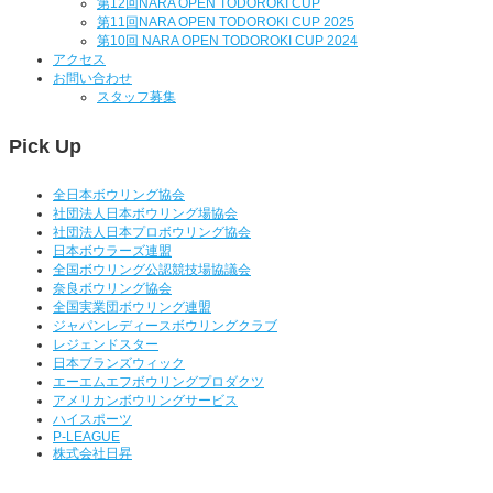
第12回NARA OPEN TODOROKI CUP
第11回NARA OPEN TODOROKI CUP 2025
第10回 NARA OPEN TODOROKI CUP 2024
アクセス
お問い合わせ
スタッフ募集
Pick Up
全日本ボウリング協会
社団法人日本ボウリング場協会
社団法人日本プロボウリング協会
日本ボウラーズ連盟
全国ボウリング公認競技場協議会
奈良ボウリング協会
全国実業団ボウリング連盟
ジャパンレディースボウリングクラブ
レジェンドスター
日本ブランズウィック
エーエムエフボウリングプロダクツ
アメリカンボウリングサービス
ハイスポーツ
P-LEAGUE
株式会社日昇