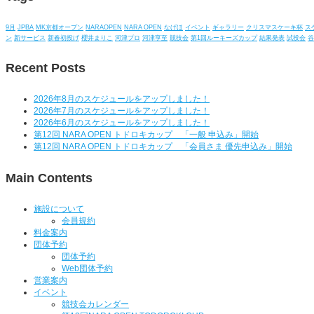
9月
JPBA
MK京都オープン
NARAOPEN
NARA OPEN
なげほ
イベント
ギャラリー
クリスマスケーキ杯
ス
ン
新サービス
新春初投げ
櫻井まりこ
河津プロ
河津亨至
競技会
第1回ルーキーズカップ
結果発表
試投会
谷
Recent Posts
2026年8月のスケジュールをアップしました！
2026年7月のスケジュールをアップしました！
2026年6月のスケジュールをアップしました！
第12回 NARA OPEN トドロキカップ 「一般 申込み」開始
第12回 NARA OPEN トドロキカップ 「会員さま 優先申込み」開始
Main Contents
施設について
会員規約
料金案内
団体予約
団体予約
Web団体予約
営業案内
イベント
競技会カレンダー