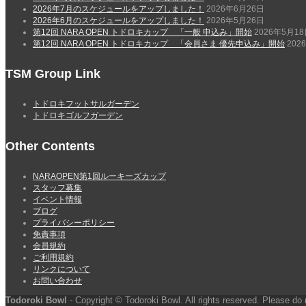
2026年7月のスケジュールをアップしました！
2026年6月26日
2026年6月のスケジュールをアップしました！
2026年5月26日
第12回 NARA OPEN トドロキカップ 「一般 申込み」開始
2026年5月1
第12回 NARA OPEN トドロキカップ 「会員さま 優先申込み」開始
202
TSM Group Link
トドロキフットサルガーデン
トドロキゴルフガーデン
Other Contents
NARAOPEN第1回ルーキーズカップ
スタッフ募集
イベント情報
ブログ
プライバシーポリシー
免責事項
会員規約
ご利用規約
リンクについて
お問い合わせ
Todoroki Bowl
- Copyright © Todoroki Bowl. All rights reserved. Please do 