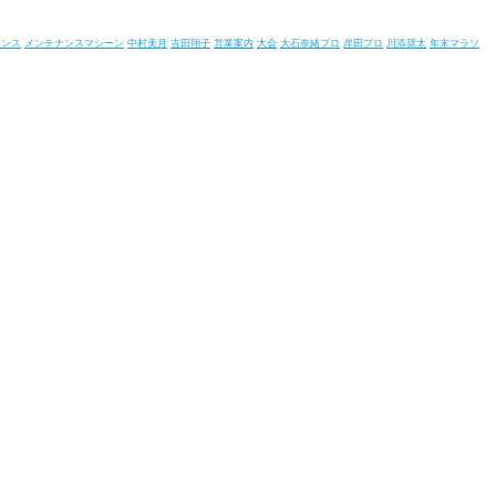
ナンス
メンテナンスマシーン
中村美月
古田翔子
営業案内
大会
大石奈緒プロ
岸田プロ
川添奨太
年末マラソ