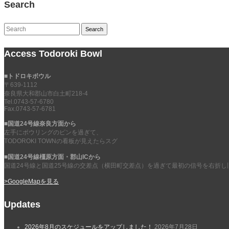
Search
Search
Access Todoroki Bowl
■トドロキボウル
〒639-1112
奈良県大和郡山市白土町218-4
Tel.0743-57-6780
Fax.0743-57-6781
■国道24号線奈良方面から
左手にボウリングのピンを過ぎて、
TODOROKI TOWNの看板が見えたらスグ
■国道24号線橿原方面・郡山ICから
国道24号線と国道25号線の交差点（横田町交差点）を過ぎて最初の信号を右折し
>GoogleMapを見る
Updates
2026年8月のスケジュールをアップしました！
2026年7月28日