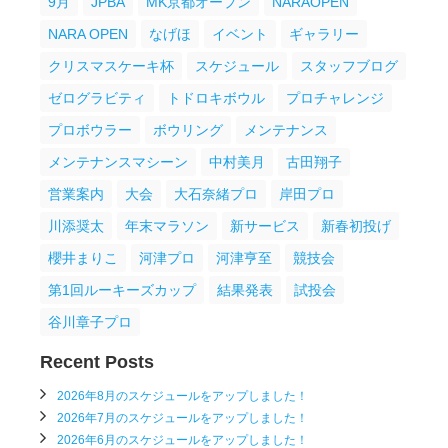
9月
JPBA
MK京都オープン
NARAOPEN
NARA OPEN
なげほ
イベント
ギャラリー
クリスマスケーキ杯
スケジュール
スタッフブログ
ゼログラビティ
トドロキボウル
プロチャレンジ
プロボウラー
ボウリング
メンテナンス
メンテナンスマシーン
中村美月
古田翔子
営業案内
大会
大石奈緒プロ
岸田プロ
川添奨太
年末マラソン
新サービス
新春初投げ
櫻井まりこ
河津プロ
河津亨至
競技会
第1回ルーキーズカップ
結果発表
試投会
谷川章子プロ
Recent Posts
2026年8月のスケジュールをアップしました！
2026年7月のスケジュールをアップしました！
2026年6月のスケジュールをアップしました！