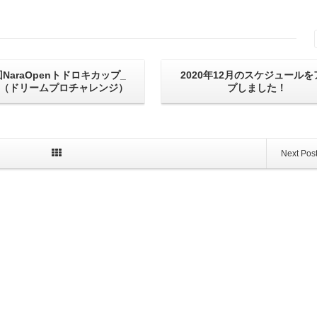
回NaraOpenトドロキカップ_
2020年12月のスケジュールを
（ドリームプロチャレンジ）
プしました！
Next Pos