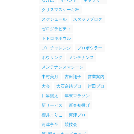
なげほ
イベント
ギャラリー
クリスマスケーキ杯
スケジュール
スタッフブログ
ゼログラビティ
トドロキボウル
プロチャレンジ
プロボウラー
ボウリング
メンテナンス
メンテナンスマシーン
中村美月
古田翔子
営業案内
大会
大石奈緒プロ
岸田プロ
川添奨太
年末マラソン
新サービス
新春初投げ
櫻井まりこ
河津プロ
河津亨至
競技会