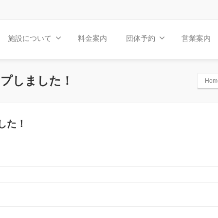
施設について
料金案内
団体予約
営業案内
ップしました！
Hom
した！