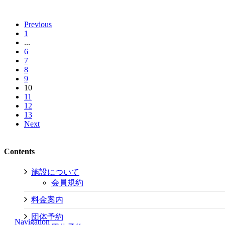
Previous
1
...
6
7
8
9
10
11
12
13
Next
Contents
施設について
会員規約
料金案内
団体予約
Navigation