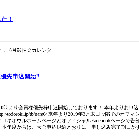
した！
た。 6月競技会カレンダー
様優先申込開始!!
（月）10時より会員様優先枠申込開始しております！ 本年よりお申
tp://todoroki.jp/tb/nara6/ 来年より2019年3月
ロキボウルホームページとオフィシャルFacebookページで
 本年度からは、大会申込規約とおりに、申し込み完了期日が
。