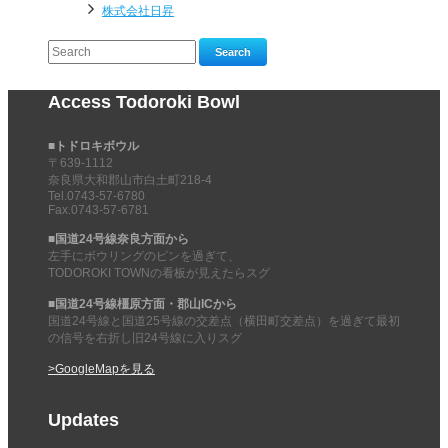
株式会社日昇
Search
Access Todoroki Bowl
■トドロキボウル
〒639-1112
奈良県大和郡山市白土町218-4
Tel.0743-57-6780
Fax.0743-57-6781
■国道24号線奈良方面から
左手にボウリングのピンを過ぎて、
TODOROKI TOWNの看板が見えたらスグ
■国道24号線橿原方面・郡山ICから
国道24号線と国道25号線の交差点（横田町交差点）を過ぎて最初
の信号を右折し旧24号線に入りスグ
>GoogleMapを見る
Updates