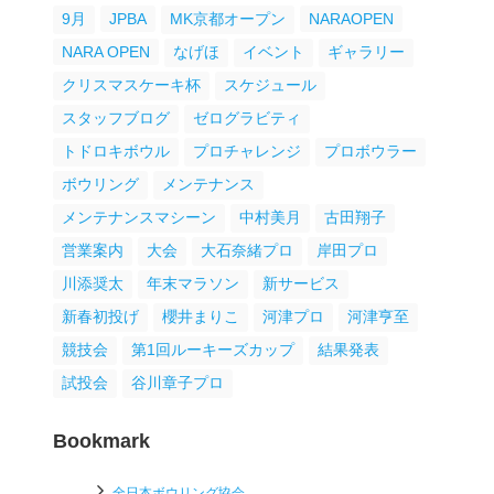
9月
JPBA
MK京都オープン
NARAOPEN
NARA OPEN
なげほ
イベント
ギャラリー
クリスマスケーキ杯
スケジュール
スタッフブログ
ゼログラビティ
トドロキボウル
プロチャレンジ
プロボウラー
ボウリング
メンテナンス
メンテナンスマシーン
中村美月
古田翔子
営業案内
大会
大石奈緒プロ
岸田プロ
川添奨太
年末マラソン
新サービス
新春初投げ
櫻井まりこ
河津プロ
河津亨至
競技会
第1回ルーキーズカップ
結果発表
試投会
谷川章子プロ
Bookmark
全日本ボウリング協会