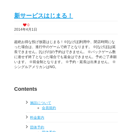
新サービスはじまる！
0
2014年4月1日
超絶お得な投げ放題はじまる！※[なげほ]利用中、閉店時間にな
った場合は、進行中のゲームで終了となります。 ※[なげほ]は延
長できません。[なげの]の予約はできません。 ※パックゲーム数
に達せず終了となった場合でも返金はできません。予めご了承願
います。 ※前金制となります。 ※予約・延長は出来ません。 ※
シングルアメリカンはNG。
Contents
施設について
会員規約
料金案内
団体予約