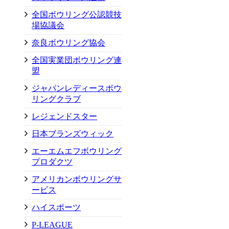
全国ボウリング公認競技
場協議会
奈良ボウリング協会
全国実業団ボウリング連
盟
ジャパンレディースボウ
リングクラブ
レジェンドスター
日本ブランズウィック
エーエムエフボウリング
プロダクツ
アメリカンボウリングサ
ービス
ハイスポーツ
P-LEAGUE