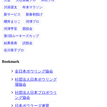
大会
大石奈緒プロ
岸田プロ
川添奨太
年末マラソン
新サービス
新春初投げ
櫻井まりこ
河津プロ
河津亨至
競技会
第1回ルーキーズカップ
結果発表
試投会
谷川章子プロ
Bookmark
全日本ボウリング協会
社団法人日本ボウリング
場協会
社団法人日本プロボウリ
ング協会
日本ボウラーズ連盟