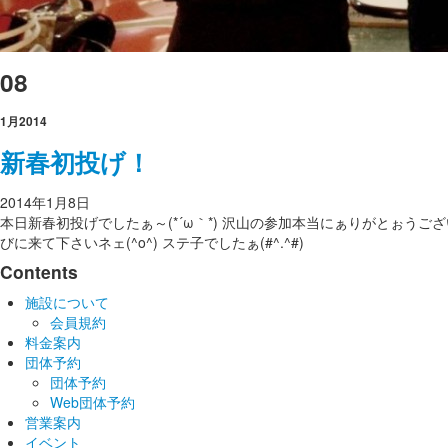
08
1月
2014
新春初投げ！
2014年1月8日
本日新春初投げでしたぁ～(*´ω｀*) 沢山の参加本当にぁりがとぉうござい
びに来て下さいネェ(^o^) ステ子でしたぁ(#^.^#)
Contents
施設について
会員規約
料金案内
団体予約
団体予約
Web団体予約
営業案内
イベント