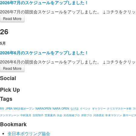
2026年7月のスケジュールをアップしました！
2026年7月の競技会スケジュールをアップしました。 ↓コチラをクリッ
Read More
26
5月
2026年6月のスケジュールをアップしました！
2026年6月の競技会スケジュールをアップしました。 ↓コチラをクリッ
Read More
Social
Pick Up
Tags
9月
JPBA
MK京都オープン
NARAOPEN
NARA OPEN
なげほ
イベント
ギャラリー
クリスマスケーキ杯
ス
ナンスマシーン
中村美月
古田翔子
営業案内
大会
大石奈緒プロ
岸田プロ
川添奨太
年末マラソン
新サービ
Bookmark
全日本ボウリング協会