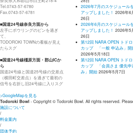
奈良県大和郡山市白土町218-4
28日
Tel.0743-57-6780
2026年7月のスケジュール
Fax.0743-57-6781
アップしました！
2026年6
26日
■国道24号線奈良方面から
2026年6月のスケジュール
左手にボウリングのピンを過ぎ
アップしました！
2026年5
て、
26日
TODOROKI TOWNの看板が見え
第12回 NARA OPEN トド
たらスグ
カップ 「一般 申込み」開
2026年5月18日
■国道24号線橿原方面・郡山ICか
第12回 NARA OPEN トド
ら
カップ 「会員さま 優先申
国道24号線と国道25号線の交差点
み」開始
2026年5月7日
（横田町交差点）を過ぎて最初の
信号を右折し旧24号線に入りスグ
>GoogleMapを見る
Todoroki Bowl
- Copyright © Todoroki Bowl. All rights reserved. Pleas
施設について
/
料金案内
/
団体予約