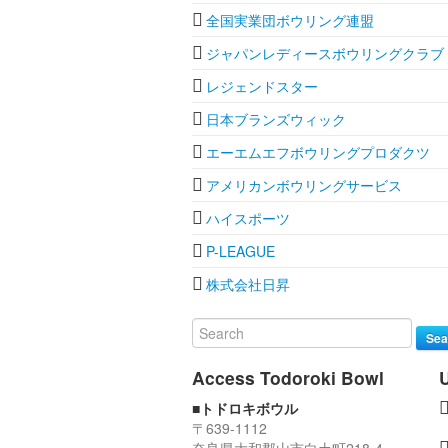
全国実業団ボウリング連盟
ジャパンレディースボウリングクラブ
レジェンドスター
日本ブランズウィック
エーエムエフボウリングプロダクツ
アメリカンボウリングサービス
ハイスポーツ
P-LEAGUE
株式会社日昇
Sea
Access Todoroki Bowl
■トドロキボウル
〒639-1112
奈良県大和郡山市白土町218-4