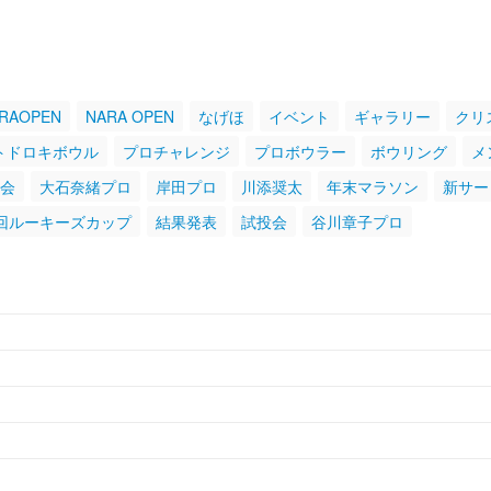
RAOPEN
NARA OPEN
なげほ
イベント
ギャラリー
クリ
トドロキボウル
プロチャレンジ
プロボウラー
ボウリング
メ
会
大石奈緒プロ
岸田プロ
川添奨太
年末マラソン
新サー
回ルーキーズカップ
結果発表
試投会
谷川章子プロ