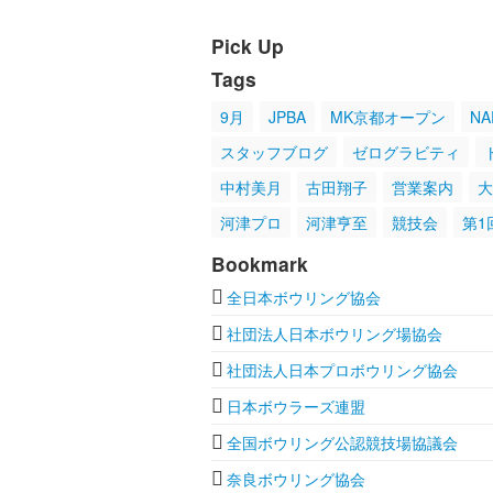
Pick Up
Tags
9月
JPBA
MK京都オープン
NA
スタッフブログ
ゼログラビティ
中村美月
古田翔子
営業案内
大
河津プロ
河津亨至
競技会
第1
Bookmark
全日本ボウリング協会
社団法人日本ボウリング場協会
社団法人日本プロボウリング協会
日本ボウラーズ連盟
全国ボウリング公認競技場協議会
奈良ボウリング協会