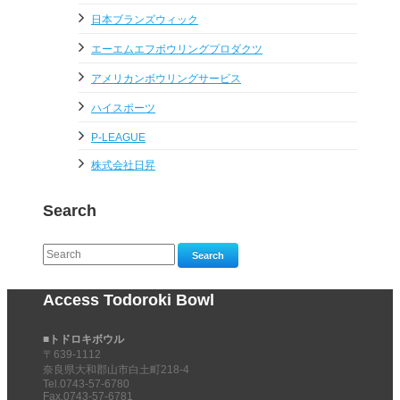
日本ブランズウィック
エーエムエフボウリングプロダクツ
アメリカンボウリングサービス
ハイスポーツ
P-LEAGUE
株式会社日昇
Search
Search
Access Todoroki Bowl
■トドロキボウル
〒639-1112
奈良県大和郡山市白土町218-4
Tel.0743-57-6780
Fax.0743-57-6781