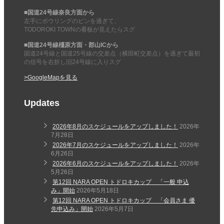
■国道24号線奈良方面から
左手にボウリングのピンを過ぎて、
TODOROKI TOWNの看板が見えたらスグ
■国道24号線橿原方面・郡山ICから
国道24号線と国道25号線の交差点（横田町交差点）を過ぎて最初
の信号を右折し旧24号線に入りスグ
>GoogleMapを見る
Updates
2026年8月のスケジュールをアップしました！
2026年
7月28日
2026年7月のスケジュールをアップしました！
2026年
6月26日
2026年6月のスケジュールをアップしました！
2026年
5月26日
第12回 NARA OPEN トドロキカップ 「一般 申込
み」開始
2026年5月18日
第12回 NARA OPEN トドロキカップ 「会員さま 優
先申込み」開始
2026年5月7日