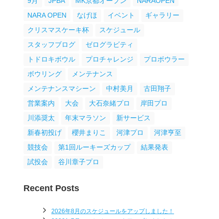
9月
JPBA
MK京都オープン
NARAOPEN
NARA OPEN
なげほ
イベント
ギャラリー
クリスマスケーキ杯
スケジュール
スタッフブログ
ゼログラビティ
トドロキボウル
プロチャレンジ
プロボウラー
ボウリング
メンテナンス
メンテナンスマシーン
中村美月
古田翔子
営業案内
大会
大石奈緒プロ
岸田プロ
川添奨太
年末マラソン
新サービス
新春初投げ
櫻井まりこ
河津プロ
河津亨至
競技会
第1回ルーキーズカップ
結果発表
試投会
谷川章子プロ
Recent Posts
2026年8月のスケジュールをアップしました！