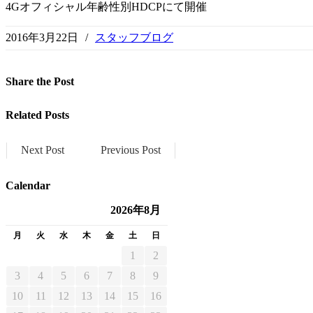
4Gオフィシャル年齢性別HDCPにて開催
2016年3月22日
/
スタッフブログ
Share
the Post
Related
Posts
Next Post
Previous Post
Calendar
2026年8月
月
火
水
木
金
土
日
1
2
3
4
5
6
7
8
9
10
11
12
13
14
15
16