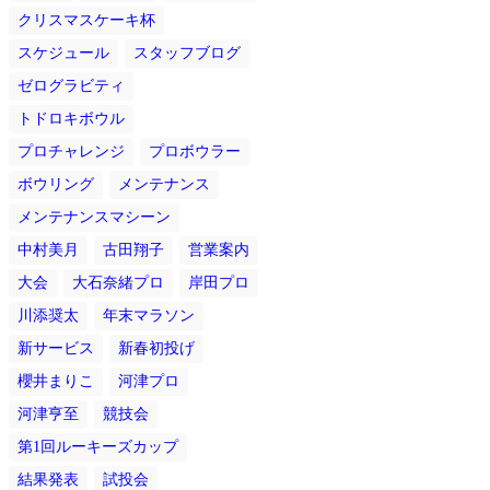
クリスマスケーキ杯
スケジュール
スタッフブログ
ゼログラビティ
トドロキボウル
プロチャレンジ
プロボウラー
ボウリング
メンテナンス
メンテナンスマシーン
中村美月
古田翔子
営業案内
大会
大石奈緒プロ
岸田プロ
川添奨太
年末マラソン
新サービス
新春初投げ
櫻井まりこ
河津プロ
河津亨至
競技会
第1回ルーキーズカップ
結果発表
試投会