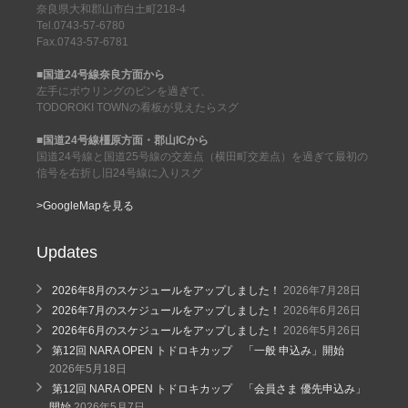
奈良県大和郡山市白土町218-4
Tel.0743-57-6780
Fax.0743-57-6781
■国道24号線奈良方面から
左手にボウリングのピンを過ぎて、
TODOROKI TOWNの看板が見えたらスグ
■国道24号線橿原方面・郡山ICから
国道24号線と国道25号線の交差点（横田町交差点）を過ぎて最初の
信号を右折し旧24号線に入りスグ
>GoogleMapを見る
Updates
2026年8月のスケジュールをアップしました！
2026年7月28日
2026年7月のスケジュールをアップしました！
2026年6月26日
2026年6月のスケジュールをアップしました！
2026年5月26日
第12回 NARA OPEN トドロキカップ 「一般 申込み」開始
2026年5月18日
第12回 NARA OPEN トドロキカップ 「会員さま 優先申込み」
開始
2026年5月7日